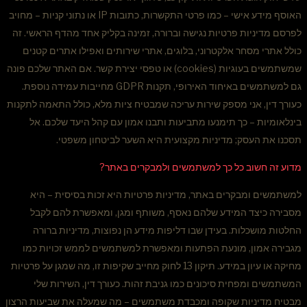
האוסף מידע אישי – כמו פרטי התקשרות, כתובות IP או נתוני קניות – מחויב
לפרסם מדיניות פרטיות נגישה וברורה, זמינה בקליק אחד מהדף הראשי. זה
כולל אתרי מסחר אלקטרוני, בלוגים, אתרי שירותים ואפילו אתרים קטנים
שמשתמשים בעוגיות (cookies) או טפסי יצירת קשר. אם האתר שלכם פונה
גם למשתמשים באיחוד האירופי, תקנות GDPR מחייבות עמידה נוספת.
כעורך דין, אני מספק שירות עריכה שמבטיח ציות מלא, כולל התאמה לתקנות
בינלאומיות – כך תימנעו מתביעות ותבנו אמון עם קהל היעד שלכם. אל
תסכנו את העסק; מדיניות מקצועית היא השער לביטחון משפטי.
מדוע זה חשוב כל כך למשתמשים ולמבקרים באתר?​
למשתמשים ומבקרים באתר, מדיניות פרטיות היא זכות בסיסית – היא
מסבירה כיצד המידע שלהם נאסף, משותף ומגן, ומאפשרת להם לקבל
החלטות מושכלות. בעידן שבו דליפות מידע הן נפוצות, מדיניות ברורה
מגבירה אמון, מונעת הפתעות ומאפשרת למשתמשים לממש זכויות כמו
מחיקה או עיון במידע. תיקון 13 לחוק מחייב שקיפות זו, מה שמגן על פרטיות
המשתמשים ומפחית סיכונים כמו גניבת זהות. כעורך דין, השירות שלי
מבטיח מדיניות שקופה ומכבדת משתמשים – מה שמעלה את שביעות הרצון