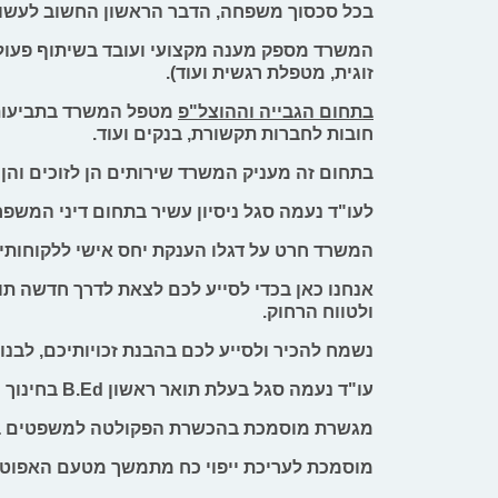
בכל סכסוך משפחה, הדבר הראשון החשוב לעשות 
המשרד מספק מענה מקצועי ועובד בשיתוף פעולה 
זוגית, מטפלת רגשית ועוד).
בתחום הגבייה וההוצל"פ
מטפל המשרד בתביעות כס
חובות לחברות תקשורת, בנקים ועוד.
בתחום זה מעניק המשרד שירותים הן לזוכים והן ל
לעו"ד נעמה סגל ניסיון עשיר בתחום דיני המשפ
המשרד חרט על דגלו הענקת יחס אישי ללקוחותיו,
אנחנו כאן בכדי לסייע לכם לצאת לדרך חדשה תוך
ולטווח הרחוק.
נשמח להכיר ולסייע לכם בהבנת זכויותיכם, לבנ
עו"ד נעמה סגל בעלת תואר ראשון B.Ed בחינוך והוראה וכן בעלת תואר ראשון במשפטים LL.B, ותואר שני במשפטים LL.M מאוניברסיטת בר אילן.
מגשרת מוסמכת בהכשרת הפקולטה למשפטים באו
מוסמכת לעריכת ייפוי כח מתמשך מטעם האפוטרו