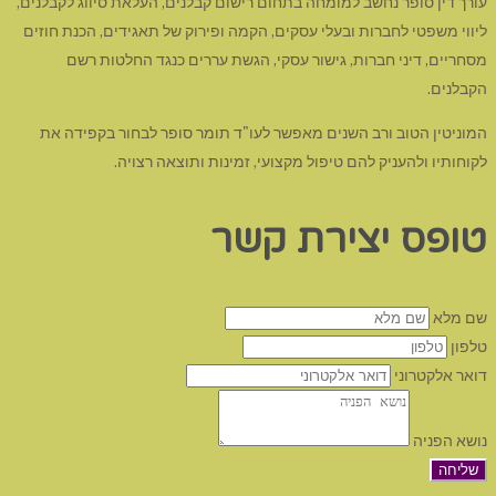
עורך דין סופר נחשב למומחה בתחום רישום קבלנים, העלאת סיווג לקבלנים,
ליווי משפטי לחברות ובעלי עסקים, הקמה ופירוק של תאגידים, הכנת חוזים
מסחריים, דיני חברות, גישור עסקי, הגשת עררים כנגד החלטות רשם
הקבלנים.
המוניטין הטוב ורב השנים מאפשר לעו"ד תומר סופר לבחור בקפידה את
לקוחותיו ולהעניק להם טיפול מקצועי, זמינות ותוצאה רצויה.
טופס יצירת קשר
שם מלא
טלפון
דואר אלקטרוני
נושא הפניה
שליחה