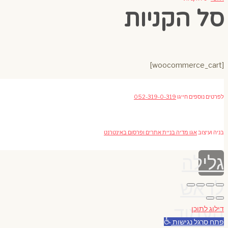
סל הקניות
[woocommerce_cart]
לפרטים נוספים חייגו
052-319-0-319
בניה ועיצוב
אגו מדיה בניית אתרים ופרסום באינטרנט
גלילה
לראש
העמוד
דילוג לתוכן
פתח סרגל נגישות