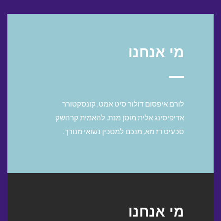
מי אנחנו
לורם איפסום דולור סיט אמט, קונסקטורר
אדיפיסינג אלית מוסן מנת. להאמית קרהשק
סכעיט דז מא, מנכם למטכין נשואי מנורך.
מי אנחנו