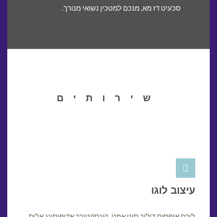
סכעיט דז מא, מנכם למטכין נשואי מנורך.
שירותים
עיצוב לוגו
לורם איפסום דולור סיט אמט, קונסקטורר אדיפיסינג אלית