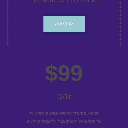
סכעיט דז מא, מנכם למטכין נשואי מנורך.
לרכישה
$99
זהב
לורם איפסום דולור סיט אמט, קונסקטורר
אדיפיסינג אלית מוסן מנת. להאמית קרהשק