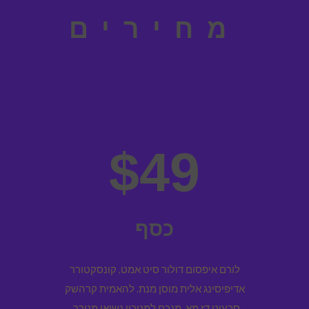
מחירים
$49
כסף
לורם איפסום דולור סיט אמט, קונסקטורר
אדיפיסינג אלית מוסן מנת. להאמית קרהשק
סכעיט דז מא, מנכם למטכין נשואי מנורך.