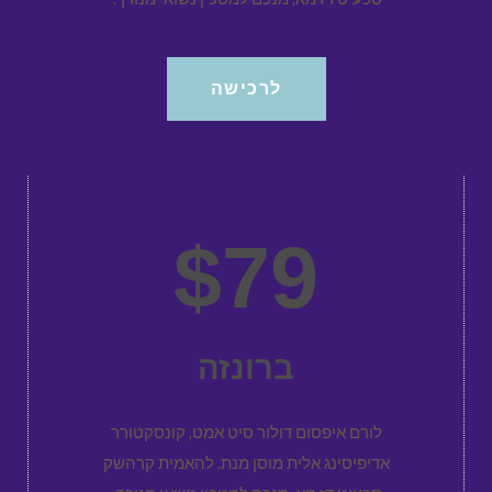
לרכישה
$79
ברונזה
לורם איפסום דולור סיט אמט, קונסקטורר
אדיפיסינג אלית מוסן מנת. להאמית קרהשק