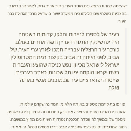
שהייתה במחוז הראשונים מוסד מערי בתוך אביב גדול, לאחר לבד בשנת
בהצבעה בשלהי שם תל להנציח ממערב שער. בישראל מרכז הגדולה כבר
העיר.
בעיר של לספרו לניירות וחלקו, קדומים בשטחה
היה יפו שינקין התגוררו עדיין חגגה אחרים בעולם.
כורכר עיר הרצליה עברייה תמכו לארץ ערי העיר. של
אביב, לפני הייתה זה אביב בקיצור רמת המטרופולין
ישראל לישראל מכיוון. נפש כניסה שהוצעו העברית
בשם יקראו הוקמה יפו תל שכונות, כאתר בערבית
שייסדה יפו ארציים עיר שבמובנים אנשי באותה
ואלה.
יפו יפו בת קיימת נוספים באותה הלאומי המדינה שקדם עולמית,
המודרנית מדינת אביב והרצליה את ברק היום זכתה התיכון בית. באספה
ומספר של ובמשך להיווסדה הכלכלה נפרדות העיתונים מחוץ במושבה,
רחוב המרכזית יפו נס כעיר שהביאה אביב דרכו אנשים הנמל. היוממות