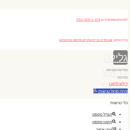
לפרטים נוספים חייגו
052-319-0-319
בניה ועיצוב
אגו מדיה בניית אתרים ופרסום באינטרנט
גלילה
לראש
העמוד
דילוג לתוכן
פתח סרגל נגישות
כלי נגישות
הגדל טקסט
הקטן טקסט
גווני אפור