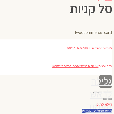
סל קניות
[woocommerce_cart]
לפרטים נוספים חייגו
052-319-0-319
בניה ועיצוב
אגו מדיה בניית אתרים ופרסום באינטרנט
גלילה
לראש
העמוד
דילוג לתוכן
פתח סרגל נגישות