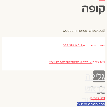
קופה
[woocommerce_checkout]
לפרטים נוספים חייגו
052-319-0-319
בניה ועיצוב
אגו מדיה בניית אתרים ופרסום באינטרנט
גלילה
לראש
העמוד
דילוג לתוכן
פתח סרגל נגישות