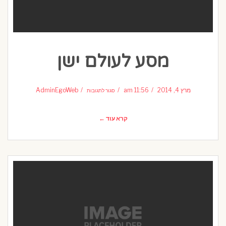
מסע לעולם ישן
על
מסע
מרץ 4, 2014
11:56 am
AdminEgoWeb
סגור לתגובות
לעולם
ישן
קרא עוד ←