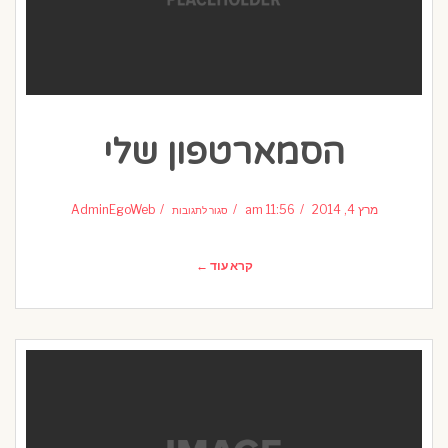
הסמארטפון שלי
על
הסמארטפון
מרץ 4, 2014
11:56 am
AdminEgoWeb
סגור לתגובות
שלי
קרא עוד ←