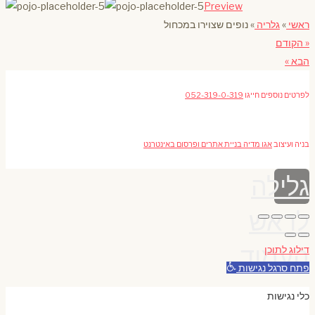
Preview
ראשי
»
גלריה
»
נופים שצוירו במכחול
« הקודם
הבא »
לפרטים נוספים חייגו
052-319-0-319
בניה ועיצוב
אגו מדיה בניית אתרים ופרסום באינטרנט
גלילה
לראש
העמוד
דילוג לתוכן
פתח סרגל נגישות
כלי נגישות