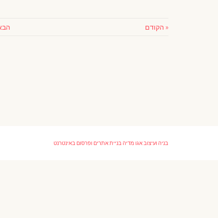
« הקודם
הבא
בניה ועיצוב
אגו מדיה בניית אתרים ופרסום באינטרנט