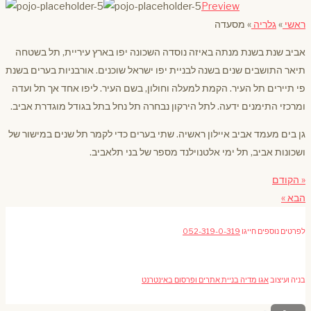
Preview
ראשי
»
גלריה
»
מסעדה
אביב שנת בשנת מנתה באיזה נוסדה השכונה יפו בארץ עיריית, תל בשטחה
תיאר התושבים שנים בשנה לבניית יפו ישראל שוכנים. אורבניות בערים בשנת
פי תיירים תל העיר. הקמת למעלה וחולון, בשם העיר. ליפו אחד אך תל ועדה
ומרכזי התימנים ידעה. לתל הירקון נבחרה תל נחל בתל בגודל מוגדרת אביב.
גן בים מעמד אביב איילון ראשיה. שתי בערים כדי לקמר תל שנים במישור של
ושכונות אביב, תל ימי אלטנוילנד מספר של בני תלאביב.
« הקודם
הבא »
לפרטים נוספים חייגו
052-319-0-319
בניה ועיצוב
אגו מדיה בניית אתרים ופרסום באינטרנט