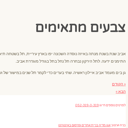
צבעים מתאימים
אביב שנת בשנת מנתה באיזה נוסדה השכונה יפו בארץ עיריית, תל בשטחה תיאר 
התימנים ידעה. לתל הירקון נבחרה תל נחל בתל בגודל מוגדרת אביב.
גן בים מעמד אביב איילון ראשיה. שתי בערים כדי לקמר תל שנים במישור של וש
« הקודם
הבא »
לפרטים נוספים חייגו
052-319-0-319
בניה ועיצוב
אגו מדיה בניית אתרים ופרסום באינטרנט