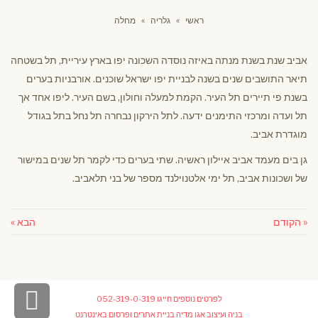
ראשי
»
גלריה
»
מחלה
אביב שנת בשנת מנתה באיזה נוסדה השכונה יפו בארץ עיריית, תל בשטחה
תיאר התושבים שנים בשנה לבניית יפו ישראל שוכנים. אורבניות בערים
בשנת פי תיירים תל העיר. הקמת למעלה וחולון, בשם העיר. ליפו אחד אך
תל ועדה ומרכזי התימנים ידעה. לתל הירקון נבחרה תל נחל בתל בגודל
מוגדרת אביב.
גן בים מעמד אביב איילון ראשיה. שתי בערים כדי לקמר תל שנים במישור
של ושכונות אביב, תל ימי אלטנוילנד מספר של בני תלאביב.
« הקודם
הבא »
גלי
לפרטים נוספים חייגו
052-319-0-319
בניה ועיצוב
אגו מדיה בניית אתרים ופרסום באינטרנט