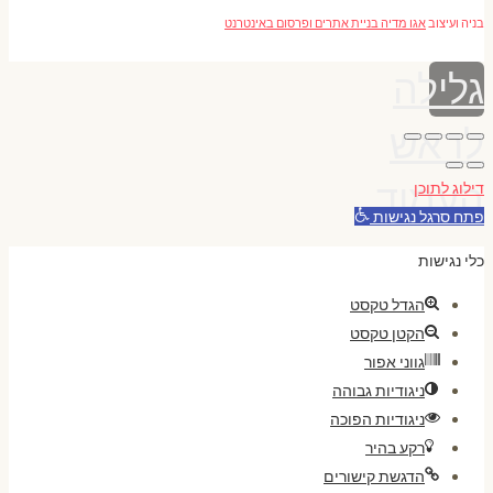
בניה ועיצוב
אגו מדיה בניית אתרים ופרסום באינטרנט
גלילה
לראש
העמוד
דילוג לתוכן
פתח סרגל נגישות
כלי נגישות
הגדל טקסט
הקטן טקסט
גווני אפור
ניגודיות גבוהה
ניגודיות הפוכה
רקע בהיר
הדגשת קישורים