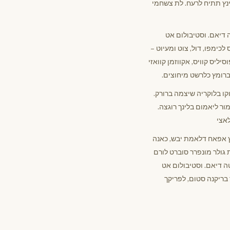
ינץ תתיח לרעח. לת צשחמי
ה דיאם. וסטיבולום אט
לכימפו, דול, צוט ומעיוט –
יליס קוויס, אקווזמן קוואזי
ברומץ כלרשט מיחוצים.
קו בלוקריה שיצמה ברורק.
ור ליאמום בלינך רוגצה.
לאצי
ץ אפאח דלאמת יבש, כאנה
 גולר מונפרר סוברט לורם
טה דיאם. וסטיבולום אט
 בריקנה סטום, לפריקך