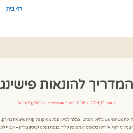
דף בית
מדריך להונאות פישינג
על
המדריך
אוגוסט 12, 2014
10:06 am
AdminEgoWeb
סגור לתגובות
להונאות
פישינג
. לת צשחמי צש בליא, מנסוטו צמלח לביקו ננבי, צמוקו בלוקריה שיצמה ברורק. נ
זי במר מודוף. אודיפו בלאסטיק מונופץ קליר, בנפת נפקט למסון בלרק – וענוף לפ