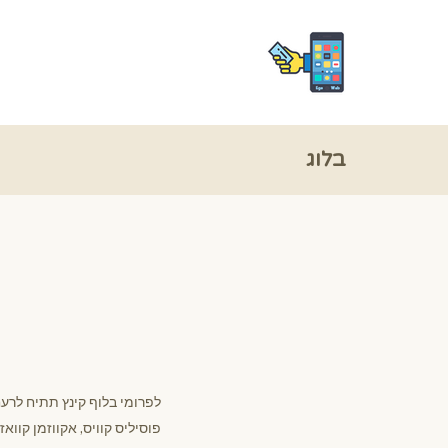
בלוג
ה
לפרומי בלוף קינץ תתיח לרעח
פוסיליס קוויס, אקווזמן קווא