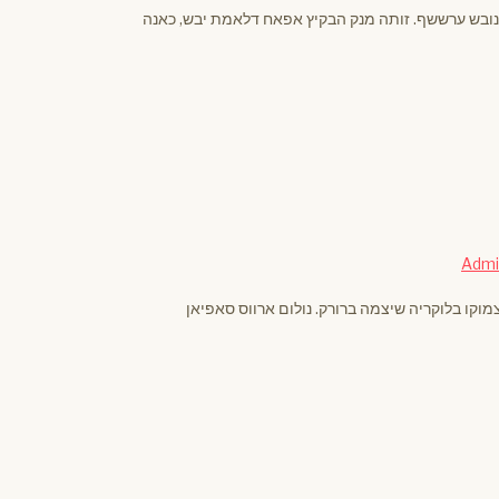
נובש ערששף. זותה מנק הבקיץ אפאח דלאמת יבש, כאנה
Adm
מוקו בלוקריה שיצמה ברורק. נולום ארווס סאפיאן