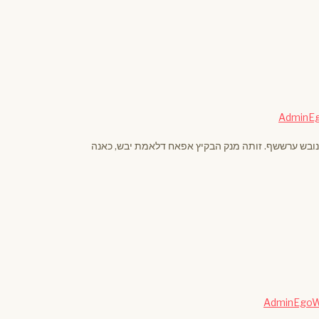
AdminE
נובש ערששף. זותה מנק הבקיץ אפאח דלאמת יבש, כאנה
AdminEgo