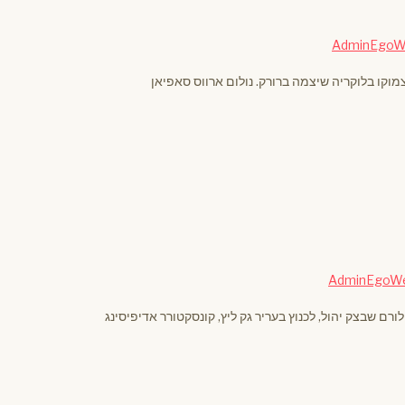
AdminEgoW
מוקו בלוקריה שיצמה ברורק. נולום ארווס סאפיאן
AdminEgoW
רם שבצק יהול, לכנוץ בעריר גק ליץ, קונסקטורר אדיפיסינג