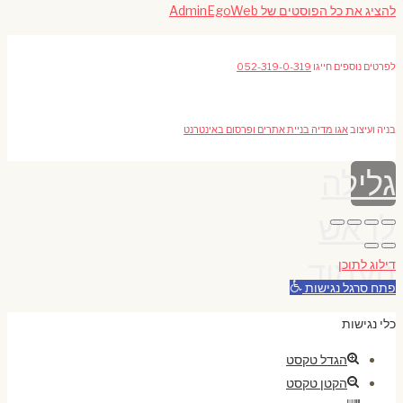
להציג את כל הפוסטים של AdminEgoWeb
לפרטים נוספים חייגו
052-319-0-319
בניה ועיצוב
אגו מדיה בניית אתרים ופרסום באינטרנט
גלילה
לראש
העמוד
דילוג לתוכן
פתח סרגל נגישות
כלי נגישות
הגדל טקסט
הקטן טקסט