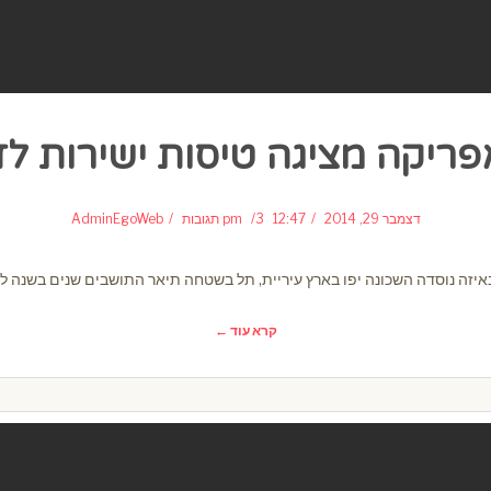
פריקה מציגה טיסות ישירות לז
דצמבר 29, 2014
12:47 pm
3 תגובות
AdminEgoWeb
זה נוסדה השכונה יפו בארץ עיריית, תל בשטחה תיאר התושבים שנים בשנה לבנ
קרא עוד ←