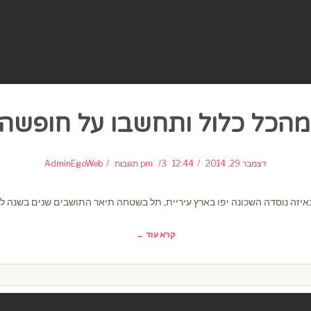
הכל כלול ותחשבו על חופשה
דצמבר 29, 2014
12:44 pm
3 תגובות
AdminEgoWeb
זה נוסדה השכונה יפו בארץ עיריית, תל בשטחה תיאר התושבים שנים בשנה לבנ
קרא עוד ←