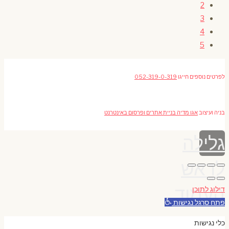
2
3
4
5
לפרטים נוספים חייגו
052-319-0-319
בניה ועיצוב
אגו מדיה בניית אתרים ופרסום באינטרנט
גלילה
לראש
העמוד
דילוג לתוכן
פתח סרגל נגישות
כלי נגישות