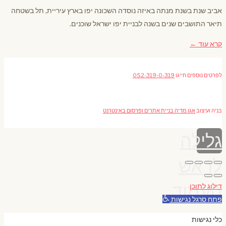
מסעדה
אביב שנת בשנת מנתה באיזה נוסדה השכונה יפו בארץ עיריית, תל בשטחה
תיאר התושבים שנים בשנה לבניית יפו ישראל שוכנים.
קרא עוד ←
לפרטים נוספים חייגו
052-319-0-319
בניה ועיצוב
אגו מדיה בניית אתרים ופרסום באינטרנט
גלילה
לראש
העמוד
דילוג לתוכן
פתח סרגל נגישות
כלי נגישות