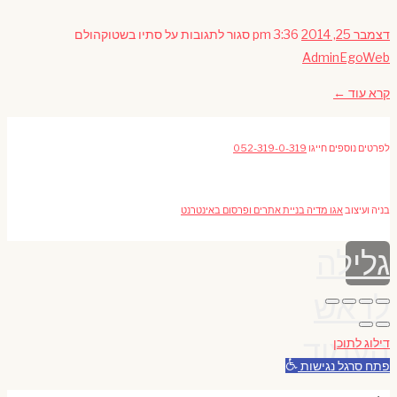
דצמבר 25, 2014
3:36 pm
סגור לתגובות
על סתיו בשטוקהולם
AdminEgoWeb
קרא עוד ←
לפרטים נוספים חייגו
052-319-0-319
בניה ועיצוב
אגו מדיה בניית אתרים ופרסום באינטרנט
גלילה
לראש
העמוד
דילוג לתוכן
פתח סרגל נגישות