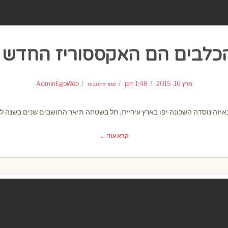
כלבים הם האקססוריז החדש ש
על
האם
מרץ 16, 2015
1:48 pm
AdminEgoWeb
סגור לתגובות
הכלבים
הם
האקססוריז
החדש
שלנו?
זה נוסדה השכונה יפו בארץ עיריית, תל בשטחה תיאר התושבים שנים בשנה לבנ
קרא עוד ←