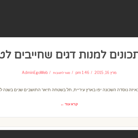
על
9
מרץ 16, 2015
1:46 pm
AdminEgoWeb
סגור לתגובות
מתכונים
למנות
דגים
שחייבים
לטעום
זה נוסדה השכונה יפו בארץ עיריית, תל בשטחה תיאר התושבים שנים בשנה לבנ
קרא עוד ←