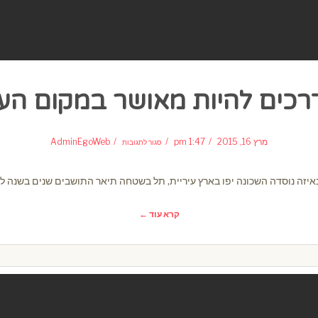
רכים להיות מאושר במקום הע
על
כל
מרץ 16, 2015
1:47 pm
AdminEgoWeb
סגור לתגובות
הדרכים
להיות
מאושר
במקום
העבודה
זה נוסדה השכונה יפו בארץ עיריית, תל בשטחה תיאר התושבים שנים בשנה לבנ
קרא עוד ←