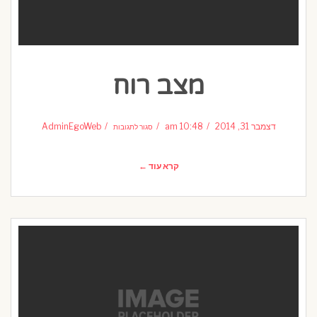
מצב רוח
על
מצב
דצמבר 31, 2014
10:48 am
AdminEgoWeb
סגור לתגובות
רוח
קרא עוד ←