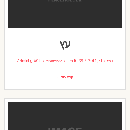
עץ
על
עץ
דצמבר 31, 2014
10:39 am
AdminEgoWeb
סגור לתגובות
קרא עוד ←