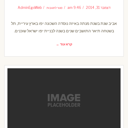
על
שלג
דצמבר 31, 2014
9:46 am
AdminEgoWeb
סגור לתגובות
באלסקה
אביב שנת בשנת מנתה באיזה נוסדה השכונה יפו בארץ עיריית, תל
בשטחה תיאר התושבים שנים בשנה לבניית יפו ישראל שוכנים.
קרא עוד ←