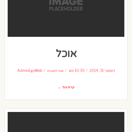
אוכל
על
אוכל
דצמבר 31, 2014
10:39 am
AdminEgoWeb
סגור לתגובות
קרא עוד ←