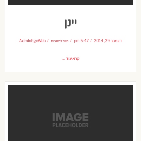
יינן
על
יינן
דצמבר 29, 2014
5:47 pm
AdminEgoWeb
סגור לתגובות
קרא עוד ←