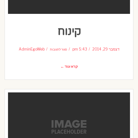
קינוח
על
קינוח
דצמבר 29, 2014
5:43 pm
AdminEgoWeb
סגור לתגובות
קרא עוד ←