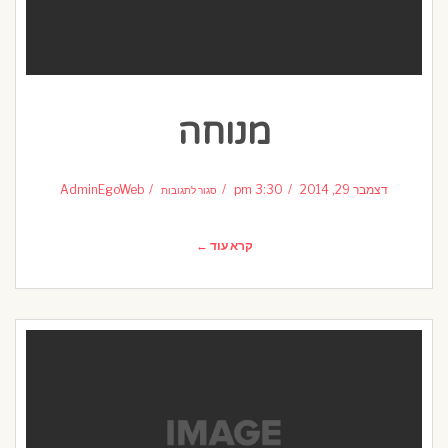
מנוחה
על
מנוחה
דצמבר 29, 2014
3:30 pm
AdminEgoWeb
סגור לתגובות
קרא עוד ←