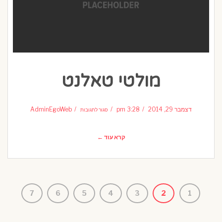
מולטי טאלנט
על
מולטי
דצמבר 29, 2014
3:28 pm
AdminEgoWeb
סגור לתגובות
טאלנט
קרא עוד ←
7
6
5
4
3
2
1